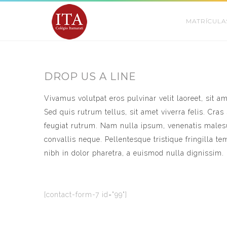
MATRÍCULA
DROP US A LINE
Vivamus volutpat eros pulvinar velit laoreet, sit a
Sed quis rutrum tellus, sit amet viverra felis. Cras
feugiat rutrum. Nam nulla ipsum, venenatis malesua
convallis neque. Pellentesque tristique fringilla
nibh in dolor pharetra, a euismod nulla dignissim.
[contact-form-7 id="99"]