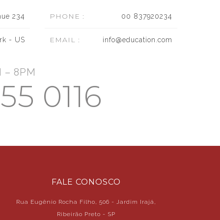
PHONE :
nue 234
00 837920234
EMAIL :
rk - US
info@education.com
 – 8PM
55 0116
FALE CONOSCO
Rua Eugênio Rocha Filho, 506 - Jardim Irajá,
Ribeirão Preto - SP