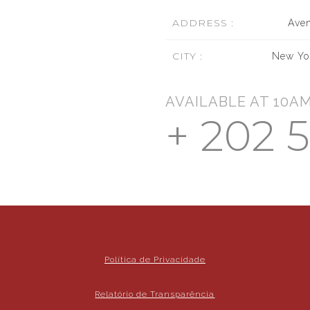
ADDRESS :
Ave
CITY :
New Yo
AVAILABLE AT 10AM
+ 202 5
Política de Privacidade
Relatório de Transparência