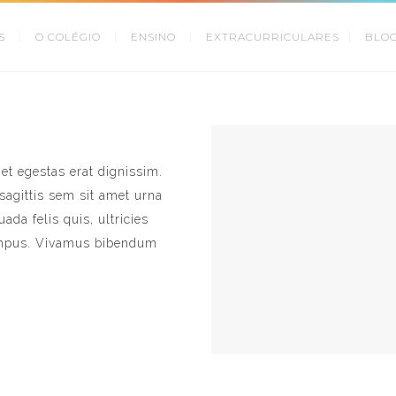
S
O COLÉGIO
ENSINO
EXTRACURRICULARES
BLO
met egestas erat dignissim.
 sagittis sem sit amet urna
da felis quis, ultricies
 tempus. Vivamus bibendum